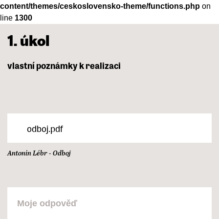
content/themes/ceskoslovensko-theme/functions.php
on
line
1300
1. úkol
vlastní
poznámky
k
realizaci
odboj.pdf
Antonín Lébr - Odboj