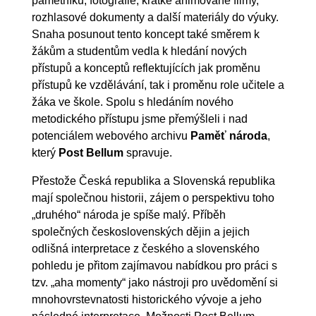
pamětníků, fotografie, krátké animované filmy,
rozhlasové dokumenty a další materiály do výuky.
Snaha posunout tento koncept také směrem k
žákům a studentům vedla k hledání nových
přístupů a konceptů reflektujících jak proměnu
přístupů ke vzdělávání, tak i proměnu role učitele a
žáka ve škole. Spolu s hledáním nového
metodického přístupu jsme přemýšleli i nad
potenciálem webového archivu
Paměť národa
,
který
Post Bellum
spravuje.
Přestože Česká republika a Slovenská republika
mají společnou historii, zájem o perspektivu toho
„druhého“ národa je spíše malý. Příběh
společných československých dějin a jejich
odlišná interpretace z českého a slovenského
pohledu je přitom zajímavou nabídkou pro práci s
tzv. „aha momenty“ jako nástroji pro uvědomění si
mnohovrstevnatosti historického vývoje a jeho