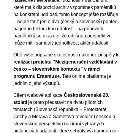
následné interpretace. Možnosti Post Bellum,
které má k dispozici archiv vzpomínek pamětníků
na konkrétní události, tento koncept ještě rozšiřuje
– nejde totiž jen o dva (český a slovenský) pohled
na jednu historickou událost – na příbězích
pamětníků se ukazuje, že odlišnou perspektivu
může mít i samotný jednotlivec, aktér události.
Obě výše popsané skutečnosti nakonec přispěly k
realizaci projektu “Mezigenerační vzdělávání v
česko – slovenském kontextu” v rámci
programu Erasmus+.
Tato online platforma je
jedním z jeho výstupů.
Cílem webové aplikace
Československé 20.
století
je proto představit na dvou pilotních
tématech (Slovenská republika – Protektorát
Čechy a Morava a Sametová revoluce) českou a
slovenskou perspektivu nazírání vybraných
historických událostí, které sehrály významnou roli