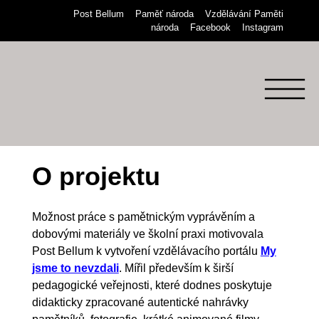
Přeskočit
Post Bellum
Paměť národa
Vzdělávání Paměti
na
národa
Facebook
Instagram
obsah
Menu
O projektu
Možnost práce s pamětnickým vyprávěním a
dobovými materiály ve školní praxi motivovala
Post Bellum k vytvoření vzdělávacího portálu
My
jsme to nevzdali
. Mířil především k širší
pedagogické veřejnosti, které dodnes poskytuje
didakticky zpracované autentické nahrávky