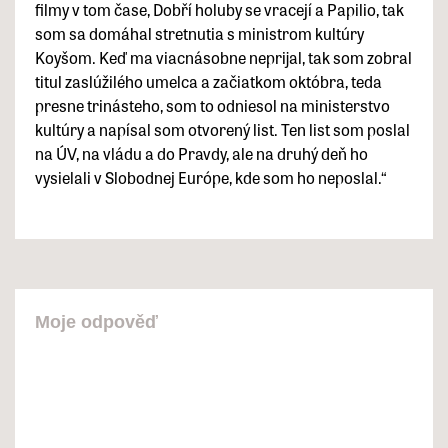
filmy v tom čase, Dobří holuby se vracejí a Papilio, tak
som sa domáhal stretnutia s ministrom kultúry
Koyšom. Keď ma viacnásobne neprijal, tak som zobral
titul zaslúžilého umelca a začiatkom októbra, teda
presne trinásteho, som to odniesol na ministerstvo
kultúry a napísal som otvorený list. Ten list som poslal
na ÚV, na vládu a do Pravdy, ale na druhý deň ho
vysielali v Slobodnej Európe, kde som ho neposlal.“