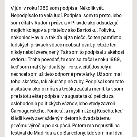
V júni v roku 1989 som podpísal Několik vět.
Nepodpísalo to veľa ľudí. Podpísal som to preto, lebo
som čítal v Rudom práve a v Pravde ako odsudzujú
mojich kolegov a priateľov ako Bartošku, Polívku,
nakoniec Havla, a tak ďalej za niečo, čo ten pamflet o
ľudských právach vôbec neobsahoval, pretože ten
nikdy nebol zverejnený. Tak som to podpísal z akéhosi
vzdoru. Treba povedať, že som sa začal v roku 1989,
keď som mal štyridsaťštyri rokov, cítiť dospelý a
nechcel som už tieto odporné pretvárky. Už som mal
toho, skrátka, tak akurát plné zuby. Podpísal som toto
a situácia okolo mňa sa trošku začala meniť, tak som
pre istotu ešte podpísal v auguste takú petíciu za
oslobodenie politických väzňov, lebo vtedy zavreli
Čarnogurského, Ponickú, a myslím, že aj Kusého, keď
kládli kvety zavraždeným deťom k dvadsiatemu
prvému výročiu po okupácii. Potom ma nepustili na
festival do Madridu a do Barcelony, kde som mal dva