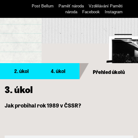
Přeskočit
Post Bellum
Paměť národa
Vzdělávání Paměti
na
národa
Facebook
Instagram
obsah
Menu
2. úkol
4. úkol
Ledy se prolomily
Přehled úkolů
3. úkol
Jak
probíhal
rok
1989
v
ČSSR
?