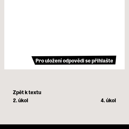
Pro uložení odpovědi se přihlašte
Zpět k textu
2. úkol
4. úkol