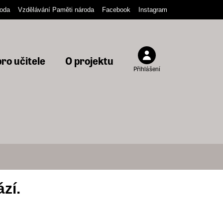
oda
Vzdělávání Paměti národa
Facebook
Instagram
ro učitele
O projektu
Přihlášení
zí.