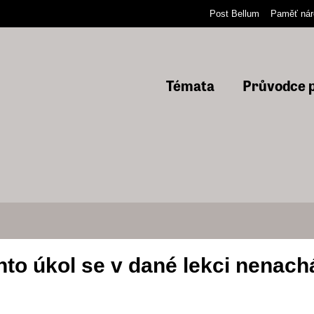
Post Bellum
Paměť nár
Témata
Průvodce p
nto úkol se v dané lekci nenachá